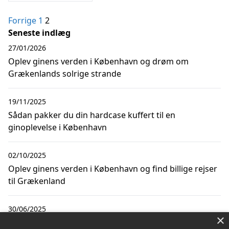
Indlægsinddeling
Forrige
1
2
Seneste indlæg
27/01/2026
Oplev ginens verden i København og drøm om
Grækenlands solrige strande
19/11/2025
Sådan pakker du din hardcase kuffert til en
ginoplevelse i København
02/10/2025
Oplev ginens verden i København og find billige rejser
til Grækenland
30/06/2025
×
Oplev nye smagsnuancer ved at smage gin i Sverige