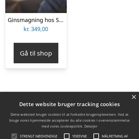
Ginsmagning hos Sylvius Ginbar
kr.
349,00
Gå til shop
×
Varekategorier
Dette website bruger tracking cookies
Produkter
Dette websted bruger cookies til at forbedre brugeroplevelsen. Ved at
bruge vores hjemmeside accepterer du alle cookies i overensstemmelse
Filtrer efter
med vores cookiepolitik.
Detaljer
Truestory
(5)
STRENGT NØDVENDIGE
YDEEVNE
MÅLRETNING AF